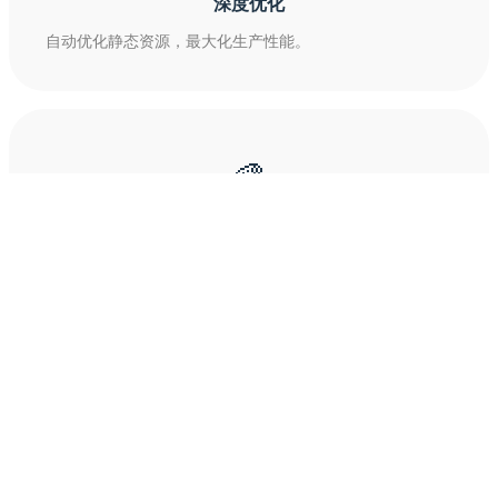
深度优化
自动优化静态资源，最大化生产性能。
🎨
灵活插拔
提供轻量级插件系统和一系列高质量插件。
🍭
易于配置
以零配置启动，然后一切皆可配置。